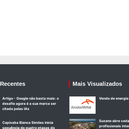
 Recentes
Mais Visualizados
Artigo - Google não basta mais: o
Venda de energia
desafio agora é a sua marca ser
citada pelas IAs
Suzano abre cada
Capixaba Bianca Simões inicia
profissionais int
sequência de quatro etapas do