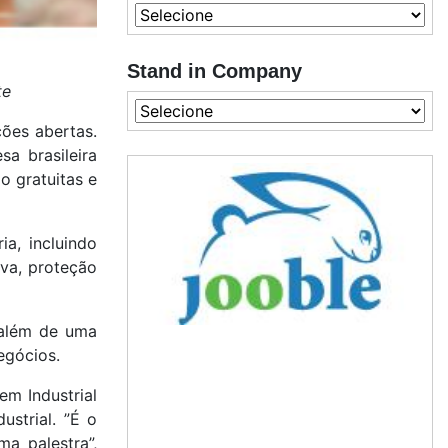
Stand in Company
te
ões abertas.
a brasileira
o gratuitas e
a, incluindo
tiva, proteção
 além de uma
egócios.
em Industrial
strial. ”É o
a palestra”,