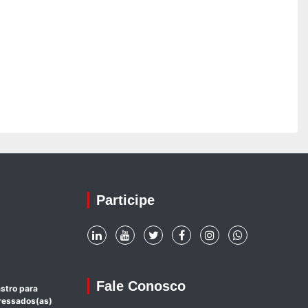
Participe
Fale Conosco
stro para
eressados(as)