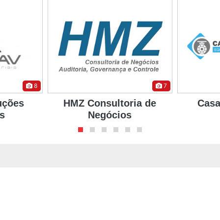
7
8
ria de
Casa das Válvulas
Fo
s