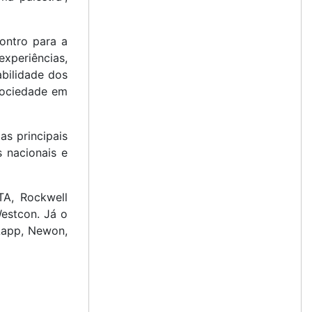
ontro para a
xperiências,
bilidade dos
 sociedade em
s principais
s nacionais e
TA, Rockwell
Westcon. Já o
 Lapp, Newon,