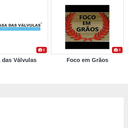
8
4
co em Grãos
Bristol Hotels