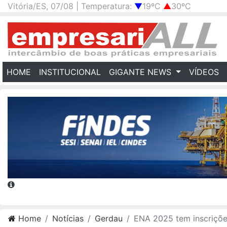
Vitória/ES, 07/08 | Temperatura:
▼
19ºC
▲
30ºC
(CURRENT)
HOME
INSTITUCIONAL
GIGANTE NEWS
VÍDEOS
Home
Notícias
Gerdau
ENA 2025 tem inscrições abertas e vai reunir os maiores nomes da automação industria