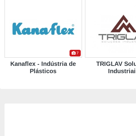
8
TRIGLAV Soluções
HMZ Consulto
Industriais
Negócio