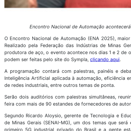
Encontro Nacional de Automação acontecerá 
O Encontro Nacional de Automação (ENA 2025), maior e
Realizado pela Federação das Indústrias de Minas Ger
produtora de aço, o evento acontece nos dias 1 e 2 de o
podem ser feitas pelo site do Sympla,
clicando aqui
.
A programação contará com palestras, painéis e debate
Inteligência Artificial aplicada à automação, eficiência e
de redes industriais, entre outros temas de ponta.
Serão dois auditórios com palestras simultâneas, reu
feira com mais de 90 estandes de fornecedores de aut
Segundo Ricardo Aloysio, gerente de Tecnologia e Educ
de Minas Gerais (SENAI-MG), um dos temas que será e
primeiro 5G industrial privado do Brasil e a gente e