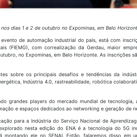
nos dias 1 e 2 de outubro no Expominas, em Belo Horizon
vento de automação industrial do país, está com inscriç
ais (FIEMG), com correalização da Gerdau, maior empres
utubro, no Expominas, em Belo Horizonte. As inscrições sã
s sobre os principais desafios e tendências da indústri
nergética, Indústria 4.0, rastreabilidade, robótica colabora
nindo grandes players do mercado mundial de tecnologia,
omação e espaços dedicados ao networking e geração de n
ação para a Indústria do Serviço Nacional de Aprendizag
xplorado nesta edição do ENA é a tecnologia do 5G indu
stá montando ele no SENAI. Então, falaremos disso em um