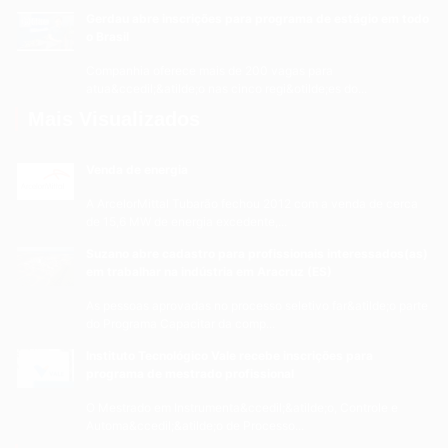
Gerdau abre inscrições para programa de estágio em todo
o Brasil
Companhia oferece mais de 200 vagas para
atua&ccedil;&atilde;o nas cinco regi&otilde;es do...
Mais Visualizados
Venda de energia
A ArcelorMittal Tubarão fechou 2012 com a venda de cerca
de 15,6 MW de energia excedente,...
Suzano abre cadastro para profissionais interessados(as)
em trabalhar na indústria em Aracruz (ES)
As pessoas aprovadas no processo seletivo far&atilde;o parte
do Programa Capacitar da comp...
Instituto Tecnológico Vale recebe inscrições para
programa de mestrado profissional
O Mestrado em Instrumenta&ccedil;&atilde;o, Controle e
Automa&ccedil;&atilde;o de Processo...