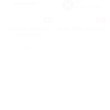
8
5
União Altoé Aluminio
Contremp
Treinamentos