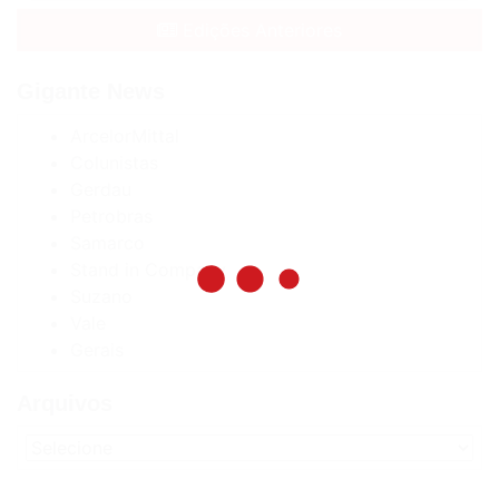
Edições Anteriores
Gigante News
ArcelorMittal
Colunistas
Gerdau
Petrobras
Samarco
Stand in Company
Suzano
Vale
Gerais
Arquivos