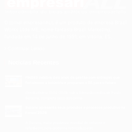
O jornal empresariALL é um produto da empresa Brazil
Works Ltda ME, nome fantasia Brazil Marketing,
fundada em 14 de junho de 1991, em Vitória, ES.…
Continuar Lendo
Notícias Recentes
FINDES celebra dois anos de gestão com entregas que
fortalecem a indústria e preparam o ES para o futuro
Gest&atilde;o 2024-2028, sob a lideran&ccedil;a de Paulo
Baraona, completa seus dois prime...
Suzano apresenta seus produtos e processo produtivo na
Fenaci 2026
A Suzano, maior produtora mundial de celulose e
refer&ecirc;ncia global na fabrica&ccedil;...