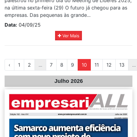
palestrou no primeiro dia do Meeting de Líderes 2025,
na última sexta-feira (29) O futuro já chegou para as
empresas. Das pequenas às grande...
Data:
04/09/25
Ver Mais
‹
1
2
...
7
8
9
10
11
12
13
...
Julho 2026