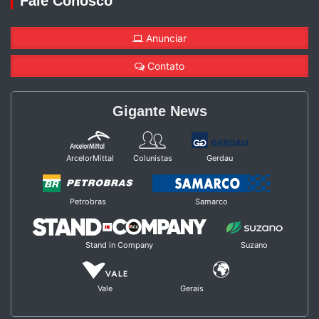
Fale Conosco
Anunciar
Contato
Gigante News
ArcelorMittal
Colunistas
Gerdau
Petrobras
Samarco
Stand in Company
Suzano
Vale
Gerais