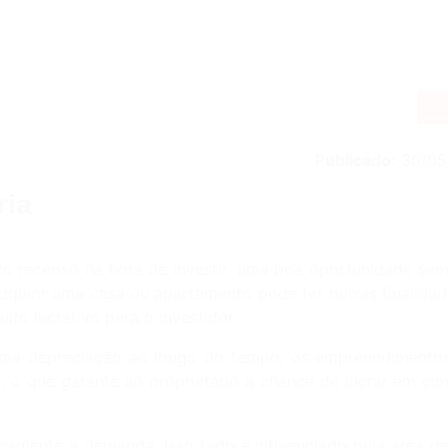
Publicado:
30/05
ria
o receoso na hora de investir, uma boa oportunidade sem
Adquirir uma casa ou apartamento pode ter outras finalida
to lucrativo para o investidor.
uma depreciação ao longo do tempo, os empreendimentos 
 o que garante ao proprietário a chance de lucrar em ci
amente a demanda. Isso tudo é influenciado pela área de