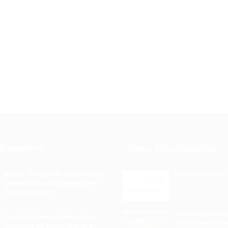
 Recentes
Mais Visualizados
Artigo - Google não basta mais: o
Venda de energia
desafio agora é a sua marca ser
citada pelas IAs
Suzano abre cada
Capixaba Bianca Simões inicia
profissionais int
sequência de quatro etapas do