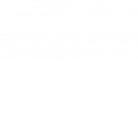
m alta no mercado. Bairros bem estruturados, próximos 
de negócio”, explica Rogério Schirmer, gerente Com
omprar e revender ou comprar e alugar. No primeiro caso
 são as melhores estratégias: “valorizam de 25 a 50% d
rietário pretende alugar, financiar uma unidade nova possib
es sem ter que desembolsar quase nada. No final do contr