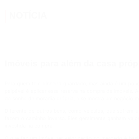
NOTÍCIA
Imóveis para além da casa próp
Para quem tem dinheiro guardado, mas ainda é um pouc
palpável é aplicar essa reserva na compra de imóveis. 
do sonho de moradia própria, e se mostra um negócio mui
Diferente de outros bens, como veículos, que sofrem 
fazem o caminho inverso. Eles geralmente ganham valor,
investida na compra.
O que faz um imóvel ter valorização no mercado é basic