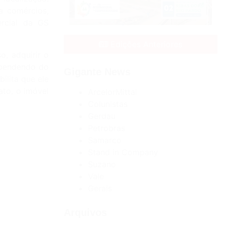
a comércios,
ercial da GS
Edições Anteriores
, adquirir o
ependendo do
Gigante News
ilita que ele
ato, o imóvel
ArcelorMittal
Colunistas
Gerdau
Petrobras
Samarco
Stand in Company
Suzano
Vale
Gerais
Arquivos