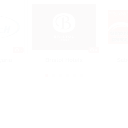
6
4
çaria
Bristol Hotels
Sab