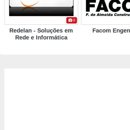
8
Facom Engenharia
Uniprest Vál
Industria