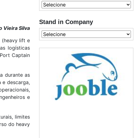
Stand in Company
 Vieira Silva
(heavy lift e
as logísticas
Port Captain
a durante as
a e descarga,
peracionais,
engenheiros e
rais, limites
erso do heavy