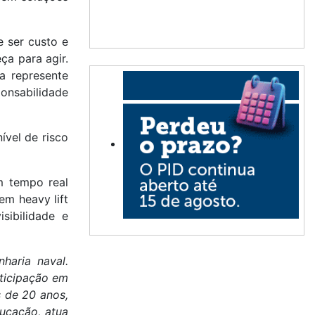
e ser custo e
ça para agir.
a represente
ponsabilidade
ível de risco
m tempo real
em heavy lift
sibilidade e
haria naval.
rticipação em
s de 20 anos,
ducação, atua