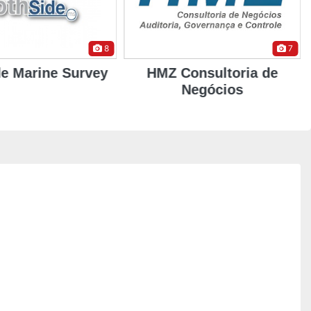
7
8
onsultoria de
SEOPES Training
Negócios