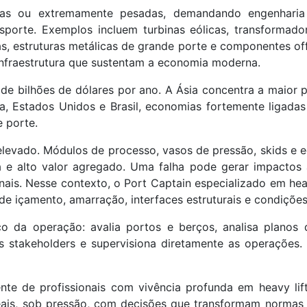
nadas ou extremamente pesadas, demandando engenhari
porte. Exemplos incluem turbinas eólicas, transformado
Gas, estruturas metálicas de grande porte e componentes of
e infraestrutura que sustentam a economia moderna.
e bilhões de dólares por ano. A Ásia concentra a maior 
a, Estados Unidos e Brasil, economias fortemente ligada
 porte.
s elevado. Módulos de processo, vasos de pressão, skids e
e alto valor agregado. Uma falha pode gerar impactos 
nais. Nesse contexto, o Port Captain especializado em heav
de içamento, amarração, interfaces estruturais e condições
o da operação: avalia portos e berços, analisa planos 
los stakeholders e supervisiona diretamente as operações
te de profissionais com vivência profunda em heavy lift
reais, sob pressão, com decisões que transformam normas