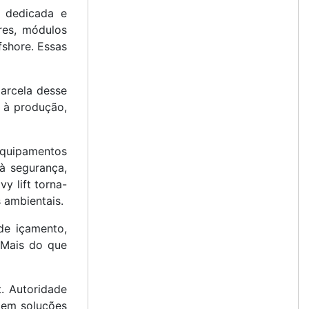
a dedicada e
res, módulos
fshore. Essas
parcela desse
s à produção,
 equipamentos
à segurança,
y lift torna-
 ambientais.
de içamento,
. Mais do que
. Autoridade
 em soluções