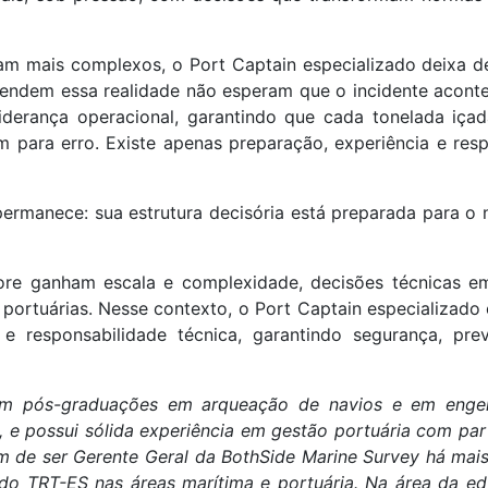
nam mais complexos, o Port Captain especializado deixa d
endem essa realidade não esperam que o incidente aconte
iderança operacional, garantindo que cada tonelada içad
em para erro. Existe apenas preparação, experiência e res
ermanece: sua estrutura decisória está preparada para o n
shore ganham escala e complexidade, decisões técnicas e
ortuárias. Nesse contexto, o Port Captain especializado 
 responsabilidade técnica, garantindo segurança, previ
m pós-graduações em arqueação de navios e em engen
 e possui sólida experiência em gestão portuária com pa
m de ser Gerente Geral da BothSide Marine Survey há mai
 do TRT-ES nas áreas marítima e portuária. Na área da e