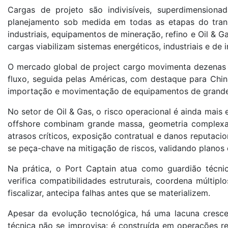
Cargas de projeto são indivisíveis, superdimensio
planejamento sob medida em todas as etapas do trans
industriais, equipamentos de mineração, refino e Oil & 
cargas viabilizam sistemas energéticos, industriais e d
O mercado global de project cargo movimenta dezenas d
fluxo, seguida pelas Américas, com destaque para Chin
importação e movimentação de equipamentos de grande
No setor de Oil & Gas, o risco operacional é ainda mai
offshore combinam grande massa, geometria complexa 
atrasos críticos, exposição contratual e danos reputacio
se peça-chave na mitigação de riscos, validando planos 
Na prática, o Port Captain atua como guardião técnic
verifica compatibilidades estruturais, coordena múltip
fiscalizar, antecipa falhas antes que se materializem.
Apesar da evolução tecnológica, há uma lacuna crescen
técnica não se improvisa: é construída em operações 