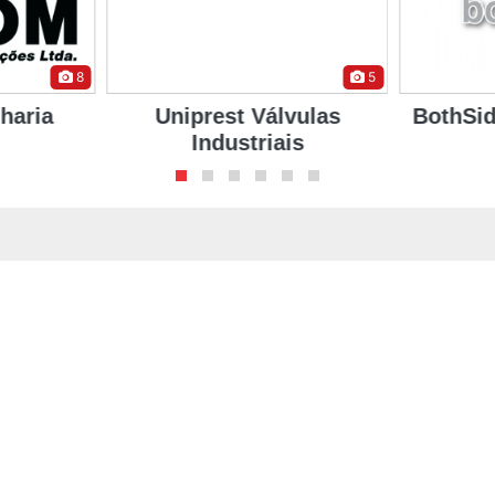
5
8
vulas
BothSide Marine Survey
HMZ C
is