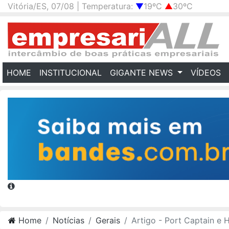
Vitória/ES, 07/08 | Temperatura:
▼
19ºC
▲
30ºC
(CURRENT)
HOME
INSTITUCIONAL
GIGANTE NEWS
VÍDEOS
Home
Notícias
Gerais
Artigo - Port Captain e Heavy Lift: uma necessidade estratégica nas operações portuári