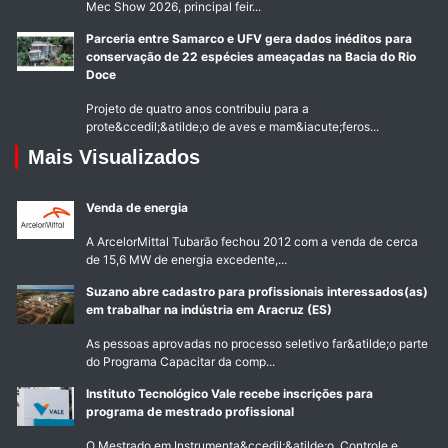
Mec Show 2026, principal feir...
Parceria entre Samarco e UFV gera dados inéditos para
conservação de 22 espécies ameaçadas na Bacia do Rio
Doce
Projeto de quatro anos contribuiu para a
prote&ccedil;&atilde;o de aves e mam&iacute;feros...
Mais Visualizados
Venda de energia
A ArcelorMittal Tubarão fechou 2012 com a venda de cerca
de 15,6 MW de energia excedente,...
Suzano abre cadastro para profissionais interessados(as)
em trabalhar na indústria em Aracruz (ES)
As pessoas aprovadas no processo seletivo far&atilde;o parte
do Programa Capacitar da comp...
Instituto Tecnológico Vale recebe inscrições para
programa de mestrado profissional
O Mestrado em Instrumenta&ccedil;&atilde;o, Controle e