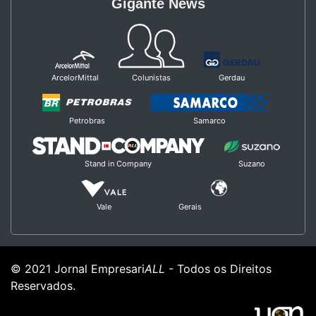
Gigante News
ArcelorMittal
Colunistas
Gerdau
Petrobras
Samarco
Stand in Company
Suzano
Vale
Gerais
© 2021 Jornal Empresari
ALL
- Todos os Direitos
Reservados.