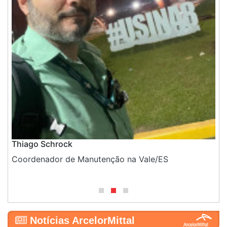
Thiago Schrock
Wa
o
Coordenador de Manutenção na Vale/ES
Di
Po
Notícias ArcelorMittal