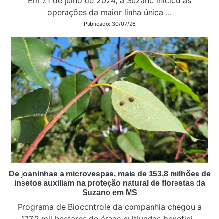
Em 21 de julho de 2024, a Suzano iniciou as
operações da maior linha única ...
Publicado: 30/07/26
De joaninhas a microvespas, mais de 153,8 milhões de
insetos auxiliam na proteção natural de florestas da
Suzano em MS
Programa de Biocontrole da companhia chegou a
177,2 mil hectares de áreas cultivadas benefici...